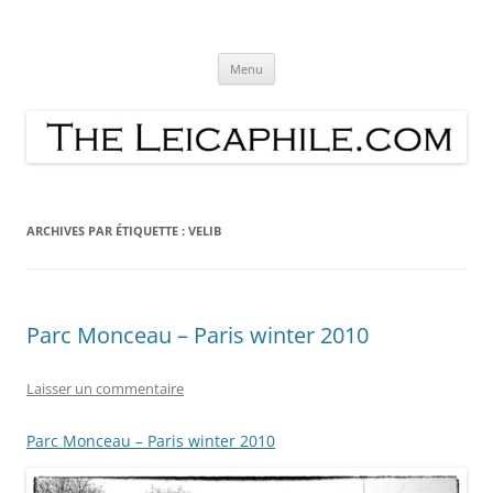
Aller
au
The Leicaphile I the World trough
contenu
Life is Good, never complain and never explain… just i take the time to
look arround and « spot » about the world through my lenses.
my lens
Menu
ARCHIVES PAR ÉTIQUETTE :
VELIB
Parc Monceau – Paris winter 2010
Laisser un commentaire
Parc Monceau – Paris winter 2010